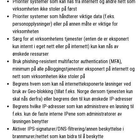
Prioriter systemer som kan nås fra internett og andre nett som
virksomheten ikke stoler på først
Prioriter systemer som håndterer viktige data (f.eks.
personopplysninger) eller på annen måte er viktige for
virksomheten
Sørg for at virksomhetens tjenester (enten de er eksponert
kun internt i eget nett eller på internett) kun kan nås av
ønskede ressurser
Bruk phishing-resistent multifactor authentication (MFA),
minimum på alle påloggingstjenester eksponert på internett og
nett som virksomheten ikke stoler på
Begrens hvem som kan nå internetteksponerte løsninger ved
bruk av Geo-blokking (tillat f.eks. Norge dersom tjenesten kun
skal nås derfra) eller begrens den til kun ønskede IP-adresser
Begrens hvilke IP-adresser som kan administrere en løsning til
f.eks. kun de faste interne IPene som administratorer av
løsningen benytter
Aktiver IPS-signaturer/DNS-filtrering/annen beskyttelse i
brannmurer/nettet som kan bidra til å beskytte