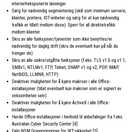
internetteksponerte løsninger
Sørg for nødvendig segmentering (skill som minimum servere,
klienter, printere, IOT-enheter og sørg for at kun nødvendig
trafikk er tillatt mellom disse). Sperr for all direktetrafikk
mellom klienter.
Skru av alle funksjoner/tjenester som ikke benyttes/er
nødvendig for daglig drift (skru de eventuelt kun på når du
trenger de)
Skru av alle usikre/utgåtte funksjoner (f.eks. TLS v1.0 og v1.1,
SMBv1, NTLMv1, FTP, Telnet, SNMP v1 og v2, POP, IMAP,
NetBIOS, LLMNR, HTTP)
Deaktiver muligheten for å kjøre makroer i alle Office-
installasjoner (tillat eventuelt kun makroer som er signert av
virksomheten selv)
Deaktiver muligheten for å kjøre ActiveX i alle Office-
installasjoner
Herde Office-installasjoner i henhold til anbefalinger fra f.eks.
Australian Cyber Security Center [4]
Følg NSM Grunnprinsipper for IKT-sikkerhet [5]