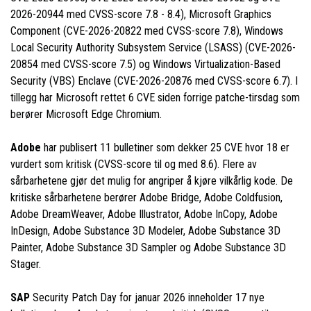
2026-20944 med CVSS-score 7.8 - 8.4), Microsoft Graphics
Component (CVE-2026-20822 med CVSS-score 7.8), Windows
Local Security Authority Subsystem Service (LSASS) (CVE-2026-
20854 med CVSS-score 7.5) og Windows Virtualization-Based
Security (VBS) Enclave (CVE-2026-20876 med CVSS-score 6.7). I
tillegg har Microsoft rettet 6 CVE siden forrige patche-tirsdag som
berører Microsoft Edge Chromium.
Adobe
har publisert 11 bulletiner som dekker 25 CVE hvor 18 er
vurdert som kritisk (CVSS-score til og med 8.6). Flere av
sårbarhetene gjør det mulig for angriper å kjøre vilkårlig kode. De
kritiske sårbarhetene berører Adobe Bridge, Adobe Coldfusion,
Adobe DreamWeaver, Adobe Illustrator, Adobe InCopy, Adobe
InDesign, Adobe Substance 3D Modeler, Adobe Substance 3D
Painter, Adobe Substance 3D Sampler og Adobe Substance 3D
Stager.
SAP
Security Patch Day for januar 2026 inneholder 17 nye