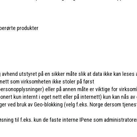
r berørte produkter
avhend utstyret på en sikker måte slik at data ikke kan leses
 nett som virksomheten ikke stoler på først
 personopplysninger) eller på annen måte er viktige for virkso
nert kun internt i eget nett eller på internett) kun kan nås a
r ved bruk av Geo-blokking (velg f.eks. Norge dersom tjeneste
sning til f.eks. kun de faste interne IPene som administratore