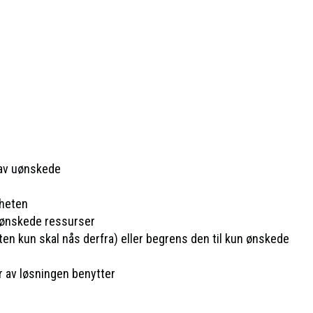
 av uønskede
mheten
v ønskede ressurser
n kun skal nås derfra) eller begrens den til kun ønskede
r av løsningen benytter