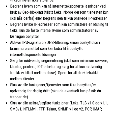
virksomheten ikke stoler på
Begrens hvem som kan nå internetteksponerte løsninger ved
bruk av Geo-blokking (tillatt f.eks. Norge dersom tjenesten kun
skal nås derfra) eller begrens den til kun ønskede IP-adresser
Begrens hvilke IP-adresser som kan administrere en løsning til
f.eks. kun de faste interne IPene som administratorer av
løsningen benytter
Aktiver IPS-signaturer/DNS-filtrering/annen beskyttelse i
brannmurer/nettet som kan bidra til å beskytte
internetteksponerte løsninger
Sørg for nødvendig segmentering (skill som minimum servere,
klienter, printere, IOT-enheter og sørg for at kun nødvendig
trafikk er tillatt mellom disse). Sperr for all direktetrafikk
mellom klienter.
Skru av alle funksjoner/tjenester som ikke benyttes/er
nødvendig for daglig drift (skru de eventuelt kun på når du
trenger de)
Skru av alle usikre/utgåtte funksjoner (f.eks. TLS v1.0 og v1.1,
SMBv1, NTLMv1, FTP, Telnet, SNMP v1 og v2, POP, IMAP,