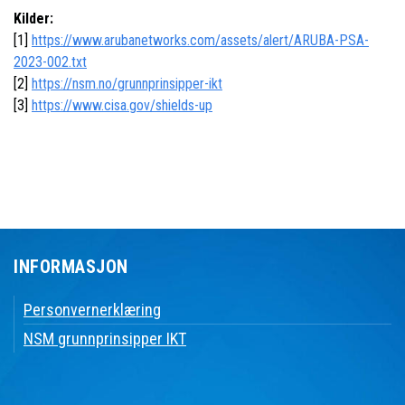
Kilder:
[1]
https://www.arubanetworks.com/assets/alert/ARUBA-PSA-
2023-002.txt
[2]
https://nsm.no/grunnprinsipper-ikt
[3]
https://www.cisa.gov/shields-up
INFORMASJON
Personvernerklæring
NSM grunnprinsipper IKT