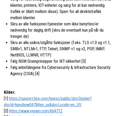
klienter, printere, IOT-enheter og sørg for at kun nødvendig
trafikk er tillatt mellom disse). Sperr for all direktetrafikk
mellom klienter.
Skru av alle funksjoner/tjenester som ikke benyttes/er
nødvendig for daglig drift (skru de eventuelt kun på når du
trenger de)
Skru av alle usikre/utgåtte funksjoner (f.eks. TLS v1.0 og v1.1,
SMBv1, NTLMv1, FTP, Telnet, SNMP v1 og v2, POP, IMAP,
NetBIOS, LLMNR, HTTP)
Følg NSM Grunnprinsipper for IKT-sikkerhet [3]
Følg anbefalingene fra Cybersecurity & Infrastructure Security
Agency (CISA) [4]
Kilder:
[1]
https://support.hpe.com/hpesc/public/docDisplay?
docId=hpesbnw04784en_us&docLocale=en_US
[2]
https://www.veeam.com/kb4712