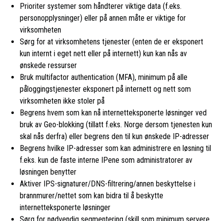
Prioriter systemer som håndterer viktige data (f.eks.
personopplysninger) eller på annen måte er viktige for
virksomheten
Sørg for at virksomhetens tjenester (enten de er eksponert
kun internt i eget nett eller på internett) kun kan nås av
ønskede ressurser
Bruk multifactor authentication (MFA), minimum på alle
påloggingstjenester eksponert på internett og nett som
virksomheten ikke stoler på
Begrens hvem som kan nå internetteksponerte løsninger ved
bruk av Geo-blokking (tillatt f.eks. Norge dersom tjenesten kun
skal nås derfra) eller begrens den til kun ønskede IP-adresser
Begrens hvilke IP-adresser som kan administrere en løsning til
f.eks. kun de faste interne IPene som administratorer av
løsningen benytter
Aktiver IPS-signaturer/DNS-filtrering/annen beskyttelse i
brannmurer/nettet som kan bidra til å beskytte
internetteksponerte løsninger
Sørg for nødvendig segmentering (skill som minimum servere,