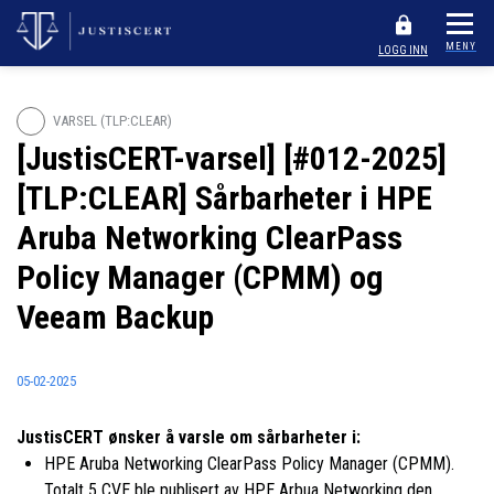
MENY
LOGG INN
VARSEL (TLP:CLEAR)
[JustisCERT-varsel] [#012-2025]
[TLP:CLEAR] Sårbarheter i HPE
Aruba Networking ClearPass
Policy Manager (CPMM) og
Veeam Backup
05-02-2025
JustisCERT ønsker å varsle om sårbarheter i:
HPE Aruba Networking ClearPass Policy Manager (CPMM).
Totalt 5 CVE ble publisert av HPE Arbua Networking den