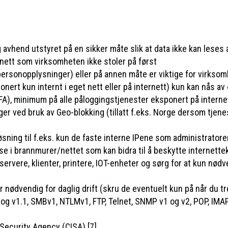
avhend utstyret på en sikker måte slik at data ikke kan leses
 nett som virksomheten ikke stoler på først
 personopplysninger) eller på annen måte er viktige for virkso
nert kun internt i eget nett eller på internett) kun kan nås a
FA), minimum på alle påloggingstjenester eksponert på interne
 ved bruk av Geo-blokking (tillatt f.eks. Norge dersom tjenest
sning til f.eks. kun de faste interne IPene som administratore
se i brannmurer/nettet som kan bidra til å beskytte internett
ere, klienter, printere, IOT-enheter og sørg for at kun nødvendi
 nødvendig for daglig drift (skru de eventuelt kun på når du t
.0 og v1.1, SMBv1, NTLMv1, FTP, Telnet, SNMP v1 og v2, POP, IM
 Security Agency (CISA) [7]