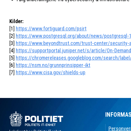
Kilder:
[1]
https://www.fortiguard.com/psirt
[2]
https://www.postgresql.org/about/news/postgresql-
[3]
https://www.beyondtrust.com/trust-center/security-
[4]
https://supportportal.juniper.net/s/article/On-Deman
[5]
https://chromereleases.googleblog.com/search/labe
[6]
https://nsm.no/grunnprinsipper-ikt
[7]
https://www.cisa.gov/shields-up
INFORMA
Personver