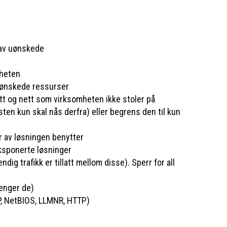
 av uønskede
mheten
v ønskede ressurser
tt og nett som virksomheten ikke stoler på
en kun skal nås derfra) eller begrens den til kun
r av løsningen benytter
eksponerte løsninger
g trafikk er tillatt mellom disse). Sperr for all
renger de)
AP, NetBIOS, LLMNR, HTTP)