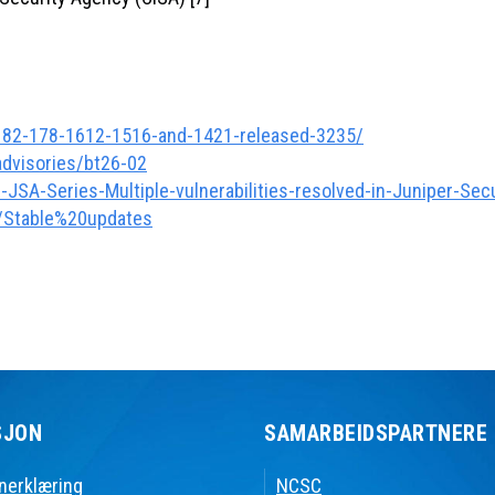
182-178-1612-1516-and-1421-released-3235/
advisories/bt26-02
d-JSA-Series-Multiple-vulnerabilities-resolved-in-Juniper-Sec
l/Stable%20updates
SJON
SAMARBEIDSPARTNERE
nerklæring
NCSC