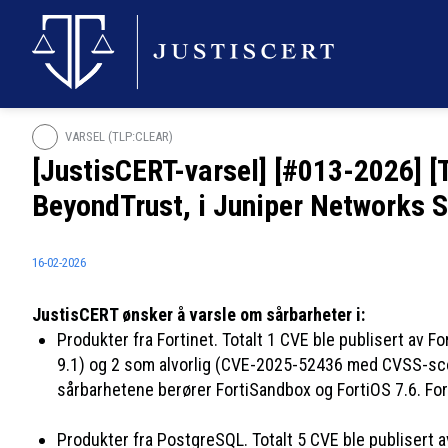
VARSEL (TLP:CLEAR)
[JustisCERT-varsel] [#013-2026] [
BeyondTrust, i Juniper Networks S
16-02-2026
JustisCERT ønsker å varsle om sårbarheter i:
Produkter fra Fortinet. Totalt 1 CVE ble publisert av
9.1) og 2 som alvorlig (CVE-2025-52436 med CVSS-sco
sårbarhetene berører FortiSandbox og FortiOS 7.6. Fort
Produkter fra PostgreSQL. Totalt 5 CVE ble publisert