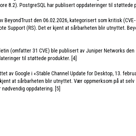
8.2). PostgreSQL har publisert oppdateringer til støttede pr
t av BeyondTrust den 06.02.2026, kategorisert som kritisk (C
Support (RS). Det er kjent at sårbarheten blir utnyttet. Beyo
lletin (omfatter 31 CVE) ble publisert av Juniper Networks de
eringer til støttede produkter. [4]
ttet av Google i «Stable Channel Update for Desktop, 13. febr
jent at sårbarheten blir utnyttet. Vær oppmerksom på at selv 
 nødvendig oppdatering. [5]