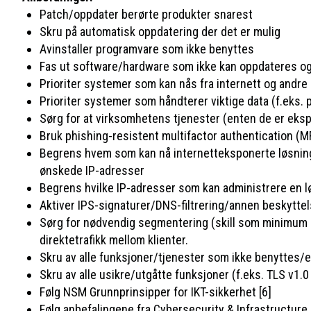
Patch/oppdater berørte produkter snarest
Skru på automatisk oppdatering der det er mulig
Avinstaller programvare som ikke benyttes
Fas ut software/hardware som ikke kan oppdateres og 
Prioriter systemer som kan nås fra internett og andre
Prioriter systemer som håndterer viktige data (f.eks.
Sørg for at virksomhetens tjenester (enten de er ekspo
Bruk phishing-resistent multifactor authentication (M
Begrens hvem som kan nå internetteksponerte løsninger
ønskede IP-adresser
Begrens hvilke IP-adresser som kan administrere en lø
Aktiver IPS-signaturer/DNS-filtrering/annen beskyttel
Sørg for nødvendig segmentering (skill som minimum serv
direktetrafikk mellom klienter.
Skru av alle funksjoner/tjenester som ikke benyttes/er
Skru av alle usikre/utgåtte funksjoner (f.eks. TLS v1
Følg NSM Grunnprinsipper for IKT-sikkerhet [6]
Følg anbefalingene fra Cybersecurity & Infrastructure