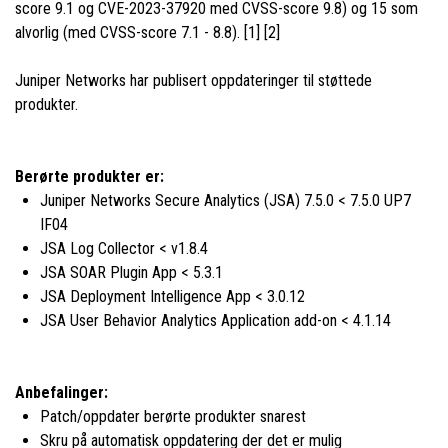
score 9.1 og CVE-2023-37920 med CVSS-score 9.8) og 15 som
alvorlig (med CVSS-score 7.1 - 8.8). [1] [2]
Juniper Networks har publisert oppdateringer til støttede
produkter.
Berørte produkter er:
Juniper Networks Secure Analytics (JSA) 7.5.0 < 7.5.0 UP7
IF04
JSA Log Collector < v1.8.4
JSA SOAR Plugin App < 5.3.1
JSA Deployment Intelligence App < 3.0.12
JSA User Behavior Analytics Application add-on < 4.1.14
Anbefalinger:
Patch/oppdater berørte produkter snarest
Skru på automatisk oppdatering der det er mulig