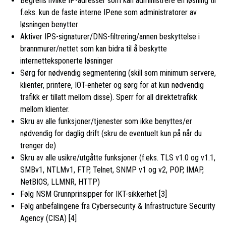
Begrens hvilke IP-adresser som kan administrere en løsning til
f.eks. kun de faste interne IPene som administratorer av
løsningen benytter
Aktiver IPS-signaturer/DNS-filtrering/annen beskyttelse i
brannmurer/nettet som kan bidra til å beskytte
internetteksponerte løsninger
Sørg for nødvendig segmentering (skill som minimum servere,
klienter, printere, IOT-enheter og sørg for at kun nødvendig
trafikk er tillatt mellom disse). Sperr for all direktetrafikk
mellom klienter.
Skru av alle funksjoner/tjenester som ikke benyttes/er
nødvendig for daglig drift (skru de eventuelt kun på når du
trenger de)
Skru av alle usikre/utgåtte funksjoner (f.eks. TLS v1.0 og v1.1,
SMBv1, NTLMv1, FTP, Telnet, SNMP v1 og v2, POP, IMAP,
NetBIOS, LLMNR, HTTP)
Følg NSM Grunnprinsipper for IKT-sikkerhet [3]
Følg anbefalingene fra Cybersecurity & Infrastructure Security
Agency (CISA) [4]