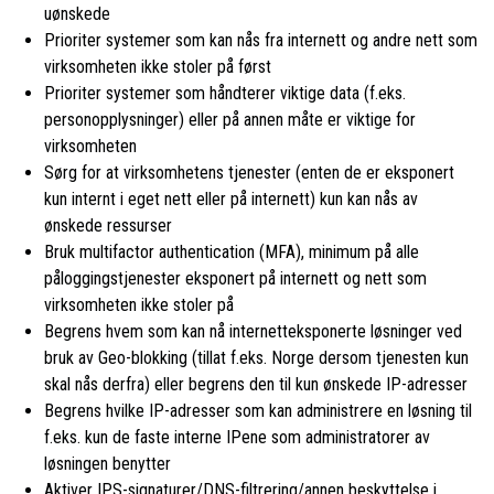
uønskede
Prioriter systemer som kan nås fra internett og andre nett som
virksomheten ikke stoler på først
Prioriter systemer som håndterer viktige data (f.eks.
personopplysninger) eller på annen måte er viktige for
virksomheten
Sørg for at virksomhetens tjenester (enten de er eksponert
kun internt i eget nett eller på internett) kun kan nås av
ønskede ressurser
Bruk multifactor authentication (MFA), minimum på alle
påloggingstjenester eksponert på internett og nett som
virksomheten ikke stoler på
Begrens hvem som kan nå internetteksponerte løsninger ved
bruk av Geo-blokking (tillat f.eks. Norge dersom tjenesten kun
skal nås derfra) eller begrens den til kun ønskede IP-adresser
Begrens hvilke IP-adresser som kan administrere en løsning til
f.eks. kun de faste interne IPene som administratorer av
løsningen benytter
Aktiver IPS-signaturer/DNS-filtrering/annen beskyttelse i