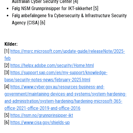
Australian Cyber Security Center [4]
Følg NSM Grunnprinsipper for IKT-sikkerhet [5]
Følg anbefalingene fra Cybersecurity & Infrastructure Security
Agency (CISA) [6]
Kilder:
[1]
https://msrc.microsoft.com/update-guide/releaseNote/2025-
feb
[2]
https://helpx.adobe.com/security/Home.html
[3]
https://support.sap.com/en/my-support/knowledge-
base/security-notes-news/february-2025.html
[4]
https://www.cyber.gov.au/resources-business-and-
government/maintaining-devices-and-systems/system-hardening-
and-administration/system-hardening/hardening-microsoft-365-
office-2021-office-2019-and-office-2016
[5]
https://nsm.no/grunnprinsipper-ikt
[6]
https://www.cisa.gov/shields-up