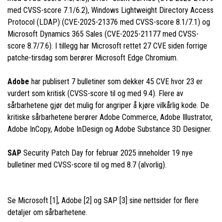
med CVSS-score 7.1/6.2), Windows Lightweight Directory Access
Protocol (LDAP) (CVE-2025-21376 med CVSS-score 8.1/7.1) og
Microsoft Dynamics 365 Sales (CVE-2025-21177 med CVSS-
score 8.7/7.6). I tillegg har Microsoft rettet 27 CVE siden forrige
patche-tirsdag som berører Microsoft Edge Chromium.
Adobe
har publisert 7 bulletiner som dekker 45 CVE hvor 23 er
vurdert som kritisk (CVSS-score til og med 9.4). Flere av
sårbarhetene gjør det mulig for angriper å kjøre vilkårlig kode. De
kritiske sårbarhetene berører Adobe Commerce, Adobe Illustrator,
Adobe InCopy, Adobe InDesign og Adobe Substance 3D Designer.
SAP
Security Patch Day for februar 2025 inneholder 19 nye
bulletiner med CVSS-score til og med 8.7 (alvorlig).
Se Microsoft [1], Adobe [2] og SAP [3] sine nettsider for flere
detaljer om sårbarhetene.