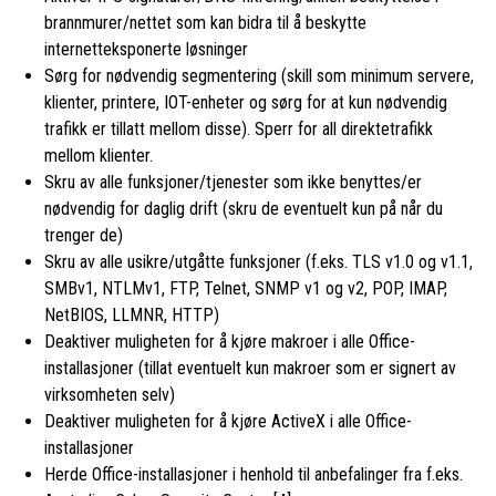
brannmurer/nettet som kan bidra til å beskytte
internetteksponerte løsninger
Sørg for nødvendig segmentering (skill som minimum servere,
klienter, printere, IOT-enheter og sørg for at kun nødvendig
trafikk er tillatt mellom disse). Sperr for all direktetrafikk
mellom klienter.
Skru av alle funksjoner/tjenester som ikke benyttes/er
nødvendig for daglig drift (skru de eventuelt kun på når du
trenger de)
Skru av alle usikre/utgåtte funksjoner (f.eks. TLS v1.0 og v1.1,
SMBv1, NTLMv1, FTP, Telnet, SNMP v1 og v2, POP, IMAP,
NetBIOS, LLMNR, HTTP)
Deaktiver muligheten for å kjøre makroer i alle Office-
installasjoner (tillat eventuelt kun makroer som er signert av
virksomheten selv)
Deaktiver muligheten for å kjøre ActiveX i alle Office-
installasjoner
Herde Office-installasjoner i henhold til anbefalinger fra f.eks.