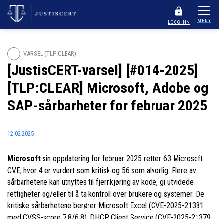
MENY
LOGG INN
VARSEL (TLP:CLEAR)
[JustisCERT-varsel] [#014-2025]
[TLP:CLEAR] Microsoft, Adobe og
SAP-sårbarheter for februar 2025
12-02-2025
Microsoft
sin oppdatering for februar 2025 retter 63 Microsoft
CVE, hvor 4 er vurdert som kritisk og 56 som alvorlig. Flere av
sårbarhetene kan utnyttes til fjernkjøring av kode, gi utvidede
rettigheter og/eller til å ta kontroll over brukere og systemer. De
kritiske sårbarhetene berører Microsoft Excel (CVE-2025-21381
med CVSS-score 7.8/6.8), DHCP Client Service (CVE-2025-21379