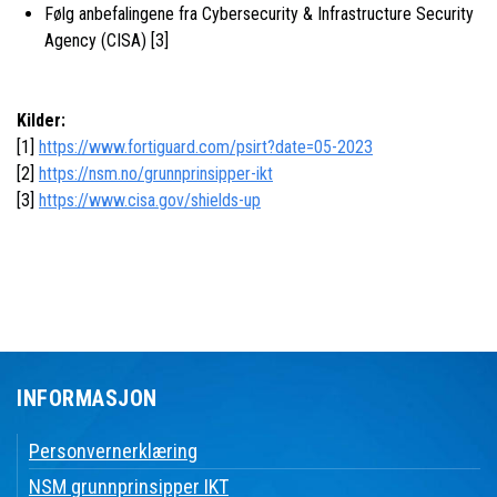
Følg anbefalingene fra Cybersecurity & Infrastructure Security
Agency (CISA) [3]
Kilder:
[1]
https://www.fortiguard.com/psirt?date=05-2023
[2]
https://nsm.no/grunnprinsipper-ikt
[3]
https://www.cisa.gov/shields-up
INFORMASJON
Personvernerklæring
NSM grunnprinsipper IKT