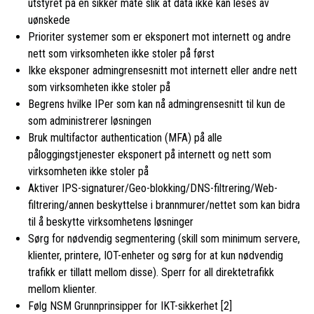
utstyret på en sikker måte slik at data ikke kan leses av
uønskede
Prioriter systemer som er eksponert mot internett og andre
nett som virksomheten ikke stoler på først
Ikke eksponer admingrensesnitt mot internett eller andre nett
som virksomheten ikke stoler på
Begrens hvilke IPer som kan nå admingrensesnitt til kun de
som administrerer løsningen
Bruk multifactor authentication (MFA) på alle
påloggingstjenester eksponert på internett og nett som
virksomheten ikke stoler på
Aktiver IPS-signaturer/Geo-blokking/DNS-filtrering/Web-
filtrering/annen beskyttelse i brannmurer/nettet som kan bidra
til å beskytte virksomhetens løsninger
Sørg for nødvendig segmentering (skill som minimum servere,
klienter, printere, IOT-enheter og sørg for at kun nødvendig
trafikk er tillatt mellom disse). Sperr for all direktetrafikk
mellom klienter.
Følg NSM Grunnprinsipper for IKT-sikkerhet [2]