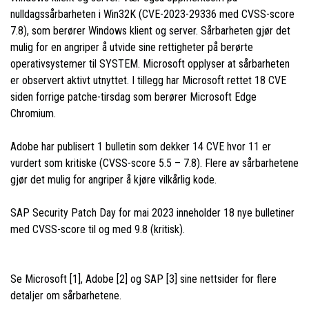
nulldagssårbarheten i Win32K (CVE-2023-29336 med CVSS-score
7.8), som berører Windows klient og server. Sårbarheten gjør det
mulig for en angriper å utvide sine rettigheter på berørte
operativsystemer til SYSTEM. Microsoft opplyser at sårbarheten
er observert aktivt utnyttet. I tillegg har Microsoft rettet 18 CVE
siden forrige patche-tirsdag som berører Microsoft Edge
Chromium.
Adobe har publisert 1 bulletin som dekker 14 CVE hvor 11 er
vurdert som kritiske (CVSS-score 5.5 – 7.8). Flere av sårbarhetene
gjør det mulig for angriper å kjøre vilkårlig kode.
SAP Security Patch Day for mai 2023 inneholder 18 nye bulletiner
med CVSS-score til og med 9.8 (kritisk).
Se Microsoft [1], Adobe [2] og SAP [3] sine nettsider for flere
detaljer om sårbarhetene.