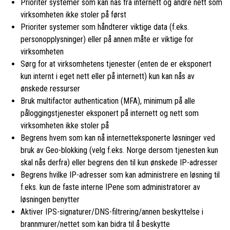
Prioriter systemer som kan nås fra internett og andre nett som
virksomheten ikke stoler på først
Prioriter systemer som håndterer viktige data (f.eks.
personopplysninger) eller på annen måte er viktige for
virksomheten
Sørg for at virksomhetens tjenester (enten de er eksponert
kun internt i eget nett eller på internett) kun kan nås av
ønskede ressurser
Bruk multifactor authentication (MFA), minimum på alle
påloggingstjenester eksponert på internett og nett som
virksomheten ikke stoler på
Begrens hvem som kan nå internetteksponerte løsninger ved
bruk av Geo-blokking (velg f.eks. Norge dersom tjenesten kun
skal nås derfra) eller begrens den til kun ønskede IP-adresser
Begrens hvilke IP-adresser som kan administrere en løsning til
f.eks. kun de faste interne IPene som administratorer av
løsningen benytter
Aktiver IPS-signaturer/DNS-filtrering/annen beskyttelse i
brannmurer/nettet som kan bidra til å beskytte