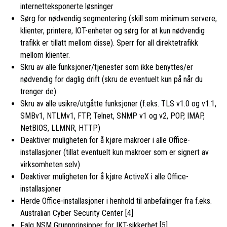
internetteksponerte løsninger
Sørg for nødvendig segmentering (skill som minimum servere,
klienter, printere, IOT-enheter og sørg for at kun nødvendig
trafikk er tillatt mellom disse). Sperr for all direktetrafikk
mellom klienter.
Skru av alle funksjoner/tjenester som ikke benyttes/er
nødvendig for daglig drift (skru de eventuelt kun på når du
trenger de)
Skru av alle usikre/utgåtte funksjoner (f.eks. TLS v1.0 og v1.1,
SMBv1, NTLMv1, FTP, Telnet, SNMP v1 og v2, POP, IMAP,
NetBIOS, LLMNR, HTTP)
Deaktiver muligheten for å kjøre makroer i alle Office-
installasjoner (tillat eventuelt kun makroer som er signert av
virksomheten selv)
Deaktiver muligheten for å kjøre ActiveX i alle Office-
installasjoner
Herde Office-installasjoner i henhold til anbefalinger fra f.eks.
Australian Cyber Security Center [4]
Følg NSM Grunnprinsipper for IKT-sikkerhet [5]