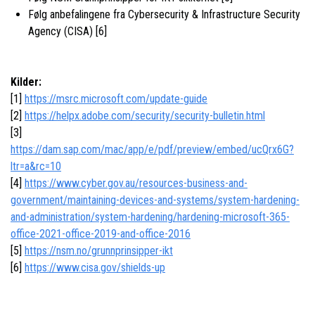
Følg anbefalingene fra Cybersecurity & Infrastructure Security
Agency (CISA) [6]
Kilder:
[1]
https://msrc.microsoft.com/update-guide
[2]
https://helpx.adobe.com/security/security-bulletin.html
[3]
https://dam.sap.com/mac/app/e/pdf/preview/embed/ucQrx6G?
ltr=a&rc=10
[4]
https://www.cyber.gov.au/resources-business-and-
government/maintaining-devices-and-systems/system-hardening-
and-administration/system-hardening/hardening-microsoft-365-
office-2021-office-2019-and-office-2016
[5]
https://nsm.no/grunnprinsipper-ikt
[6]
https://www.cisa.gov/shields-up