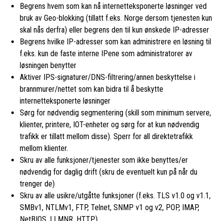
Begrens hvem som kan nå internetteksponerte løsninger ved
bruk av Geo-blokking (tillatt f.eks. Norge dersom tjenesten kun
skal nås derfra) eller begrens den til kun ønskede IP-adresser
Begrens hvilke IP-adresser som kan administrere en løsning til
f.eks. kun de faste interne IPene som administratorer av
løsningen benytter
Aktiver IPS-signaturer/DNS-filtrering/annen beskyttelse i
brannmurer/nettet som kan bidra til å beskytte
internetteksponerte løsninger
Sørg for nødvendig segmentering (skill som minimum servere,
klienter, printere, IOT-enheter og sørg for at kun nødvendig
trafikk er tillatt mellom disse). Sperr for all direktetrafikk
mellom klienter.
Skru av alle funksjoner/tjenester som ikke benyttes/er
nødvendig for daglig drift (skru de eventuelt kun på når du
trenger de)
Skru av alle usikre/utgåtte funksjoner (f.eks. TLS v1.0 og v1.1,
SMBv1, NTLMv1, FTP, Telnet, SNMP v1 og v2, POP, IMAP,
NetBIOS, LLMNR, HTTP)