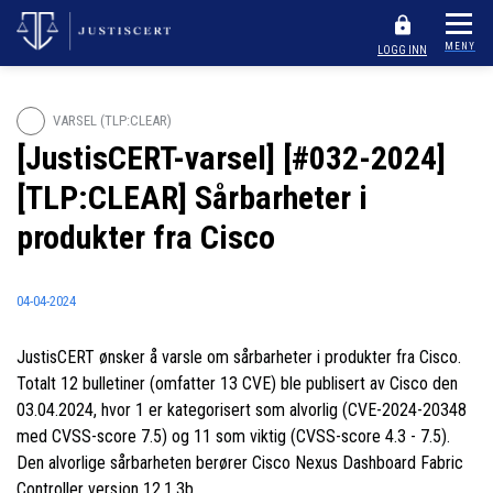
MENY
LOGG INN
VARSEL (TLP:CLEAR)
[JustisCERT-varsel] [#032-2024]
[TLP:CLEAR] Sårbarheter i
produkter fra Cisco
04-04-2024
JustisCERT ønsker å varsle om sårbarheter i produkter fra Cisco.
Totalt 12 bulletiner (omfatter 13 CVE) ble publisert av Cisco den
03.04.2024, hvor 1 er kategorisert som alvorlig (CVE-2024-20348
med CVSS-score 7.5) og 11 som viktig (CVSS-score 4.3 - 7.5).
Den alvorlige sårbarheten berører Cisco Nexus Dashboard Fabric
Controller versjon 12.1.3b.