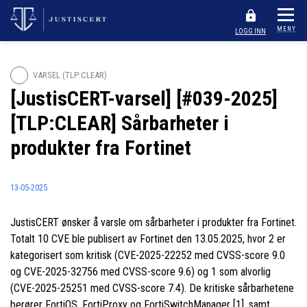
MENY
LOGG INN
VARSEL (TLP:CLEAR)
[JustisCERT-varsel] [#039-2025]
[TLP:CLEAR] Sårbarheter i
produkter fra Fortinet
13-05-2025
JustisCERT ønsker å varsle om sårbarheter i produkter fra Fortinet.
Totalt 10 CVE ble publisert av Fortinet den 13.05.2025, hvor 2 er
kategorisert som kritisk (CVE-2025-22252 med CVSS-score 9.0
og CVE-2025-32756 med CVSS-score 9.6) og 1 som alvorlig
(CVE-2025-25251 med CVSS-score 7.4). De kritiske sårbarhetene
berører FortiOS, FortiProxy og FortiSwitchManager [1], samt