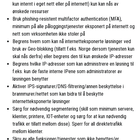
kun internt i eget nett eller på internett) kun kan nås av
ønskede ressurser
Bruk phishing-resistent multifactor authentication (MFA),
minimum på alle påloggingstjenester eksponert på internett og
nett som virksomheten ikke stoler på
Begrens hvem som kan nå internetteksponerte løsninger ved
bruk av Geo-blokking (tillatt f.eks. Norge dersom tjenesten kun
skal nås derfra) eller begrens den til kun ønskede IP-adresser
Begrens hvilke IP-adresser som kan administrere en løsning til
f.eks. kun de faste interne IPene som administratorer av
løsningen benytter
Aktiver IPS-signaturer/DNS-filtrering/annen beskyttelse i
brannmurer/nettet som kan bidra til å beskytte
internetteksponerte løsninger
Sørg for nødvendig segmentering (skill som minimum servere,
klienter, printere, IOT-enheter og sørg for at kun nødvendig
trafikk er tillatt mellom disse). Sperr for all direktetrafikk
mellom klienter.
Skru av alle funksjoner/tjenester som ikke benyttes/er