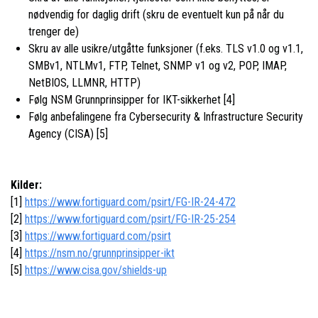
nødvendig for daglig drift (skru de eventuelt kun på når du
trenger de)
Skru av alle usikre/utgåtte funksjoner (f.eks. TLS v1.0 og v1.1,
SMBv1, NTLMv1, FTP, Telnet, SNMP v1 og v2, POP, IMAP,
NetBIOS, LLMNR, HTTP)
Følg NSM Grunnprinsipper for IKT-sikkerhet [4]
Følg anbefalingene fra Cybersecurity & Infrastructure Security
Agency (CISA) [5]
Kilder:
[1]
https://www.fortiguard.com/psirt/FG-IR-24-472
[2]
https://www.fortiguard.com/psirt/FG-IR-25-254
[3]
https://www.fortiguard.com/psirt
[4]
https://nsm.no/grunnprinsipper-ikt
[5]
https://www.cisa.gov/shields-up