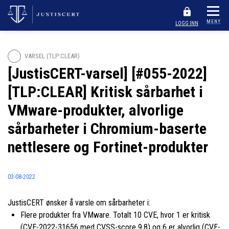
MENY
LOGG INN
VARSEL (TLP:CLEAR)
[JustisCERT-varsel] [#055-2022]
[TLP:CLEAR] Kritisk sårbarhet i
VMware-produkter, alvorlige
sårbarheter i Chromium-baserte
nettlesere og Fortinet-produkter
03-08-2022
JustisCERT ønsker å varsle om sårbarheter i:
Flere produkter fra VMware. Totalt 10 CVE, hvor 1 er kritisk
(CVE-2022-31656 med CVSS-score 9.8) og 6 er alvorlig (CVE-