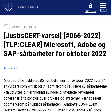
MENY
LOGG INN
VARSEL (TLP:CLEAR)
[JustisCERT-varsel] [#066-2022]
[TLP:CLEAR] Microsoft, Adobe og
SAP-sårbarheter for oktober 2022
12-10-2022
Microsoft har publisert 85 nye bulletiner for oktober 2022 hvor 14
er vurdert som kritisk og 71 som alvorlig [1]. Flere av sårbarhetene
kan utnyttes til fjernkjøring av kode, gi utvidede rettigheter
og/eller til å ta kontroll over brukere og systemer. Vær spesielt
oppmerksom på nulldagssårbarheten i Windows COM+ Event
System Service (CVE-2022-41003 med CVSS-score 7.8), som