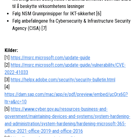
til å beskytte virksomhetens løsninger
Følg NSM Grunnprinsipper for IKT-sikkerhet [6]
Følg anbefalingene fra Cybersecurity & Infrastructure Security
Agency (CISA) [7]
Kilder:
[1]
https://msrc.microsoft.com/update-guide
[2]
https://msrc.microsoft.com/update-guide/vulnerability/CVE-
2022-41033
[3]
https://helpx.adobe.com/security/security-bulletin.html
[4]
https://dam.sap.com/mac/app/e/pdf/preview/embed/ucQrx6G?
ltr=a&rc=10
[5]
https://www.cyber.gov.au/resources-business-and-
government/maintaining-devices-and-systems/system-hardening-
and-administration/system-hardening/hardening-microsoft-365-
office-2021-office-2019-and-office-2016