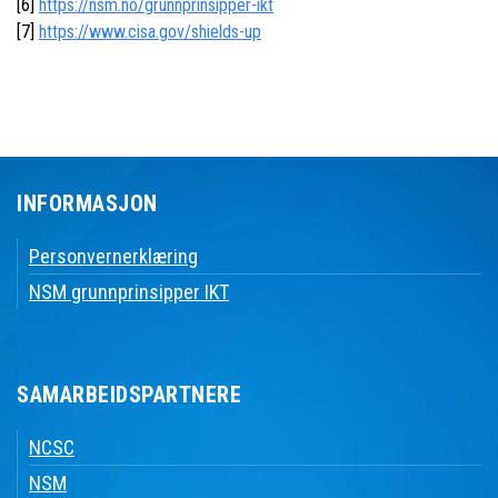
[6]
https://nsm.no/grunnprinsipper-ikt
[7]
https://www.cisa.gov/shields-up
INFORMASJON
Personvernerklæring
NSM grunnprinsipper IKT
SAMARBEIDSPARTNERE
NCSC
NSM