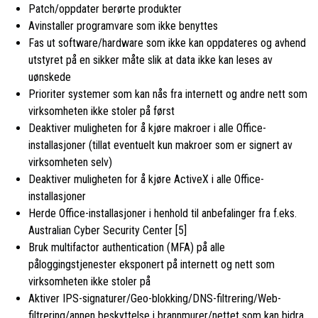
Patch/oppdater berørte produkter
Avinstaller programvare som ikke benyttes
Fas ut software/hardware som ikke kan oppdateres og avhend
utstyret på en sikker måte slik at data ikke kan leses av
uønskede
Prioriter systemer som kan nås fra internett og andre nett som
virksomheten ikke stoler på først
Deaktiver muligheten for å kjøre makroer i alle Office-
installasjoner (tillat eventuelt kun makroer som er signert av
virksomheten selv)
Deaktiver muligheten for å kjøre ActiveX i alle Office-
installasjoner
Herde Office-installasjoner i henhold til anbefalinger fra f.eks.
Australian Cyber Security Center [5]
Bruk multifactor authentication (MFA) på alle
påloggingstjenester eksponert på internett og nett som
virksomheten ikke stoler på
Aktiver IPS-signaturer/Geo-blokking/DNS-filtrering/Web-
filtrering/annen beskyttelse i brannmurer/nettet som kan bidra