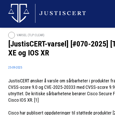
VARSEL (TLP:CLEAR)
[JustisCERT-varsel] [#070-2025] [T
XE og IOS XR
25-09-2025
JustisCERT ønsker å varsle om sårbarheter i produkter fra
CVSS-score 9.0 og CVE-2025-20333 med CVSS-score 9.9) 
utnyttet. De kritiske sårbarhetene berører Cisco Secure F
Cisco IOS XR. [1]
Cisco har publisert oppdateringer til støttede produkter [