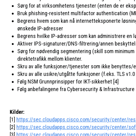
Sørg for at virksomhetens tjenester (enten de er ekspo
Bruk phishing-resistent multifactor authentication (M
Begrens hvem som kan nå internetteksponerte løsninger
ønskede IP-adresser
Begrens hvilke IP-adresser som kan administrere en lø
Aktiver IPS-signaturer/DNS-filtrering/annen beskyttel
Sørg for nødvendig segmentering (skill som minimum serv
direktetrafikk mellom klienter.
Skru av alle funksjoner/tjenester som ikke benyttes/er
Skru av alle usikre/utgåtte funksjoner (f.eks. TLS v1
Følg NSM Grunnprinsipper for IKT-sikkerhet [4]
Følg anbefalingene fra Cybersecurity & Infrastructure
Kilder:
[1]
https://sec.cloudapps.cisco.com/security/center/re
[2]
https://sec.cloudapps.cisco.com/security/center/so
[3]
https://sec.cloudapps.cisco.com/security/center/re