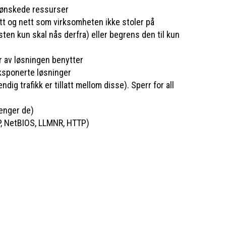
v ønskede ressurser
tt og nett som virksomheten ikke stoler på
en kun skal nås derfra) eller begrens den til kun
r av løsningen benytter
eksponerte løsninger
g trafikk er tillatt mellom disse). Sperr for all
renger de)
AP, NetBIOS, LLMNR, HTTP)