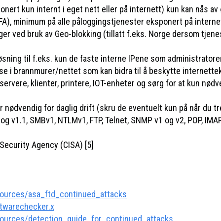
nert kun internt i eget nett eller på internett) kun kan nås a
FA), minimum på alle påloggingstjenester eksponert på interne
 ved bruk av Geo-blokking (tillatt f.eks. Norge dersom tjenest
sning til f.eks. kun de faste interne IPene som administratore
se i brannmurer/nettet som kan bidra til å beskytte internett
ere, klienter, printere, IOT-enheter og sørg for at kun nødvendi
 nødvendig for daglig drift (skru de eventuelt kun på når du t
.0 og v1.1, SMBv1, NTLMv1, FTP, Telnet, SNMP v1 og v2, POP, IM
 Security Agency (CISA) [5]
sources/asa_ftd_continued_attacks
ftwarechecker.x
sources/detection_guide_for_continued_attacks