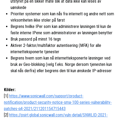
utstyret på en sikker måte slik at data ikke kan leses av
uønskede
Prioriter systemer som kan nås fra internett og andre nett som
virksomheten ikke stoler på først
Begrens hvilke IPer som kan administrere løsningen til kun de
faste interne IPene som administratorer av løsningen benytter
Bruk passord på minst 16 tegn
Aktiver 2-faktor/multifaktor autentisering (MFA) for alle
internetteksponerte tjenester
Begrens hvem som kan nå internetteksponerte løsninger ved
bruk av Geo-blokking (velg f.eks. Norge dersom tjenesten kun
skal nås derfra) eller begrens den til kun ønskede IP-adresser
Kilder:
[1]
https://www.sonicwall.com/support/product-
notification/product-security-notice-sma-100-series-vulnerability-
patches-q4-2021/211201154715443
[2]
https://psirt.global.sonicwall.com/vuln-detail/SNWLID-2021-