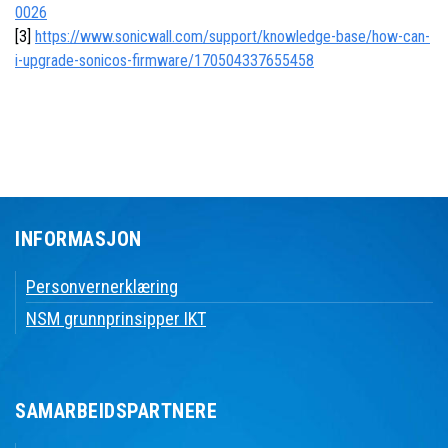
0026
[3]
https://www.sonicwall.com/support/knowledge-base/how-can-
i-upgrade-sonicos-firmware/170504337655458
INFORMASJON
Personvernerklæring
NSM grunnprinsipper IKT
SAMARBEIDSPARTNERE