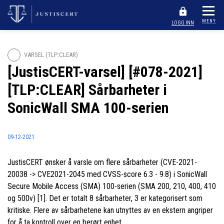
MENY
LOGG INN
VARSEL (TLP:CLEAR)
[JustisCERT-varsel] [#078-2021]
[TLP:CLEAR] Sårbarheter i
SonicWall SMA 100-serien
09-12-2021
JustisCERT ønsker å varsle om flere sårbarheter (CVE-2021-
20038 -> CVE2021-2045 med CVSS-score 6.3 - 9.8) i SonicWall
Secure Mobile Access (SMA) 100-serien (SMA 200, 210, 400, 410
og 500v) [1]. Det er totalt 8 sårbarheter, 3 er kategorisert som
kritiske. Flere av sårbarhetene kan utnyttes av en ekstern angriper
for å ta kontroll over en berørt enhet.