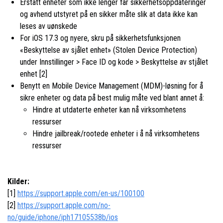
Erstatt enheter som ikke lenger får sikkerhetsoppdateringer
og avhend utstyret på en sikker måte slik at data ikke kan
leses av uønskede
For iOS 17.3 og nyere, skru på sikkerhetsfunksjonen
«Beskyttelse av sjålet enhet» (Stolen Device Protection)
under Innstillinger > Face ID og kode > Beskyttelse av stjålet
enhet [2]
Benytt en Mobile Device Management (MDM)-løsning for å
sikre enheter og data på best mulig måte ved blant annet å:
Hindre at utdaterte enheter kan nå virksomhetens
ressurser
Hindre jailbreak/rootede enheter i å nå virksomhetens
ressurser
Kilder:
[1]
https://support.apple.com/en-us/100100
[2]
https://support.apple.com/no-
no/guide/iphone/iph17105538b/ios