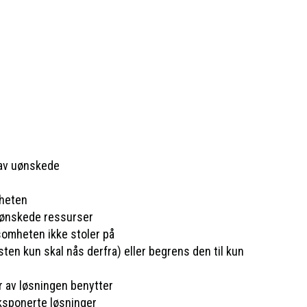
 av uønskede
mheten
v ønskede ressurser
somheten ikke stoler på
en kun skal nås derfra) eller begrens den til kun
r av løsningen benytter
eksponerte løsninger