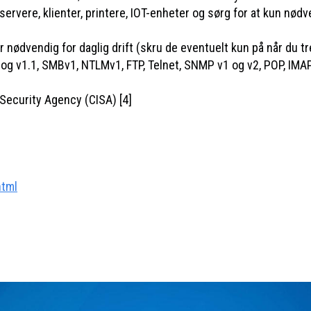
ere, klienter, printere, IOT-enheter og sørg for at kun nødvendi
 nødvendig for daglig drift (skru de eventuelt kun på når du t
.0 og v1.1, SMBv1, NTLMv1, FTP, Telnet, SNMP v1 og v2, POP, IM
 Security Agency (CISA) [4]
html