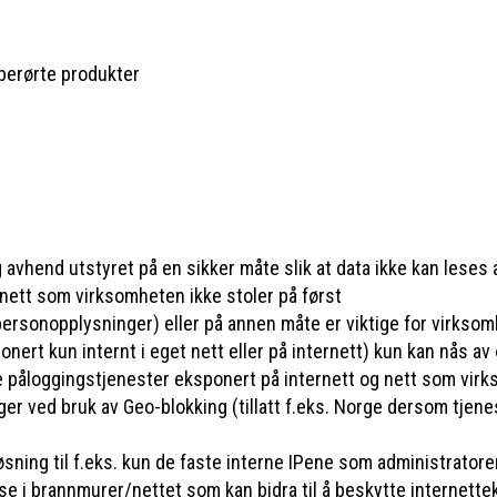
r berørte produkter
avhend utstyret på en sikker måte slik at data ikke kan leses
 nett som virksomheten ikke stoler på først
 personopplysninger) eller på annen måte er viktige for virkso
nert kun internt i eget nett eller på internett) kun kan nås a
e påloggingstjenester eksponert på internett og nett som virk
 ved bruk av Geo-blokking (tillatt f.eks. Norge dersom tjenest
sning til f.eks. kun de faste interne IPene som administratore
se i brannmurer/nettet som kan bidra til å beskytte internett