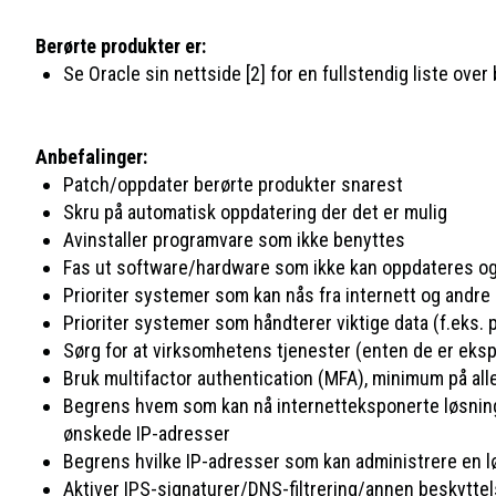
Berørte produkter er:
Se Oracle sin nettside [2] for en fullstendig liste ove
Anbefalinger:
Patch/oppdater berørte produkter snarest
Skru på automatisk oppdatering der det er mulig
Avinstaller programvare som ikke benyttes
Fas ut software/hardware som ikke kan oppdateres og 
Prioriter systemer som kan nås fra internett og andre
Prioriter systemer som håndterer viktige data (f.eks.
Sørg for at virksomhetens tjenester (enten de er ekspo
Bruk multifactor authentication (MFA), minimum på all
Begrens hvem som kan nå internetteksponerte løsninger
ønskede IP-adresser
Begrens hvilke IP-adresser som kan administrere en lø
Aktiver IPS-signaturer/DNS-filtrering/annen beskyttel