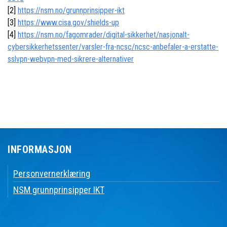
[2]
https://nsm.no/grunnprinsipper-ikt
[3]
https://www.cisa.gov/shields-up
[4]
https://nsm.no/fagomrader/digital-sikkerhet/nasjonalt-
cybersikkerhetssenter/varsler-fra-ncsc/ncsc-anbefaler-a-erstatte-
sslvpn-webvpn-med-sikrere-alternativer
INFORMASJON
Personvernerklæring
NSM grunnprinsipper IKT