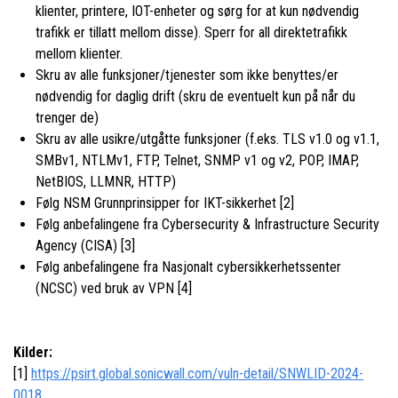
klienter, printere, IOT-enheter og sørg for at kun nødvendig
trafikk er tillatt mellom disse). Sperr for all direktetrafikk
mellom klienter.
Skru av alle funksjoner/tjenester som ikke benyttes/er
nødvendig for daglig drift (skru de eventuelt kun på når du
trenger de)
Skru av alle usikre/utgåtte funksjoner (f.eks. TLS v1.0 og v1.1,
SMBv1, NTLMv1, FTP, Telnet, SNMP v1 og v2, POP, IMAP,
NetBIOS, LLMNR, HTTP)
Følg NSM Grunnprinsipper for IKT-sikkerhet [2]
Følg anbefalingene fra Cybersecurity & Infrastructure Security
Agency (CISA) [3]
Følg anbefalingene fra Nasjonalt cybersikkerhetssenter
(NCSC) ved bruk av VPN [4]
Kilder:
[1]
https://psirt.global.sonicwall.com/vuln-detail/SNWLID-2024-
0018