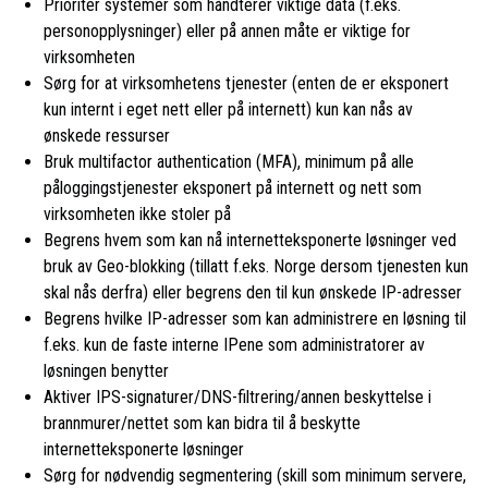
Prioriter systemer som håndterer viktige data (f.eks.
personopplysninger) eller på annen måte er viktige for
virksomheten
Sørg for at virksomhetens tjenester (enten de er eksponert
kun internt i eget nett eller på internett) kun kan nås av
ønskede ressurser
Bruk multifactor authentication (MFA), minimum på alle
påloggingstjenester eksponert på internett og nett som
virksomheten ikke stoler på
Begrens hvem som kan nå internetteksponerte løsninger ved
bruk av Geo-blokking (tillatt f.eks. Norge dersom tjenesten kun
skal nås derfra) eller begrens den til kun ønskede IP-adresser
Begrens hvilke IP-adresser som kan administrere en løsning til
f.eks. kun de faste interne IPene som administratorer av
løsningen benytter
Aktiver IPS-signaturer/DNS-filtrering/annen beskyttelse i
brannmurer/nettet som kan bidra til å beskytte
internetteksponerte løsninger
Sørg for nødvendig segmentering (skill som minimum servere,