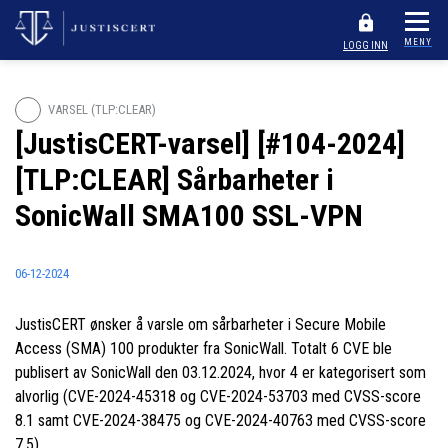
MENY
LOGG INN
VARSEL (TLP:CLEAR)
[JustisCERT-varsel] [#104-2024]
[TLP:CLEAR] Sårbarheter i
SonicWall SMA100 SSL-VPN
06-12-2024
JustisCERT ønsker å varsle om sårbarheter i Secure Mobile
Access (SMA) 100 produkter fra SonicWall. Totalt 6 CVE ble
publisert av SonicWall den 03.12.2024, hvor 4 er kategorisert som
alvorlig (CVE-2024-45318 og CVE-2024-53703 med CVSS-score
8.1 samt CVE-2024-38475 og CVE-2024-40763 med CVSS-score
7.5).