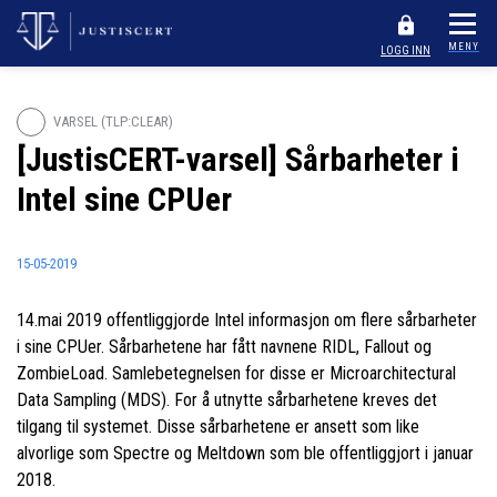
MENY
LOGG INN
VARSEL (TLP:CLEAR)
[JustisCERT-varsel] Sårbarheter i
Intel sine CPUer
15-05-2019
14.mai 2019 offentliggjorde Intel informasjon om flere sårbarheter
i sine CPUer. Sårbarhetene har fått navnene RIDL, Fallout og
ZombieLoad. Samlebetegnelsen for disse er Microarchitectural
Data Sampling (MDS). For å utnytte sårbarhetene kreves det
tilgang til systemet. Disse sårbarhetene er ansett som like
alvorlige som Spectre og Meltdown som ble offentliggjort i januar
2018.