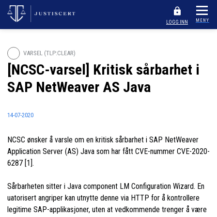
MENY
LOGG INN
VARSEL (TLP:CLEAR)
[NCSC-varsel] Kritisk sårbarhet i
SAP NetWeaver AS Java
14-07-2020
NCSC ønsker å varsle om en kritisk sårbarhet i SAP NetWeaver
Application Server (AS) Java som har fått CVE-nummer CVE-2020-
6287 [1].
Sårbarheten sitter i Java component LM Configuration Wizard. En
uatorisert angriper kan utnytte denne via HTTP for å kontrollere
legitime SAP-applikasjoner, uten at vedkommende trenger å være