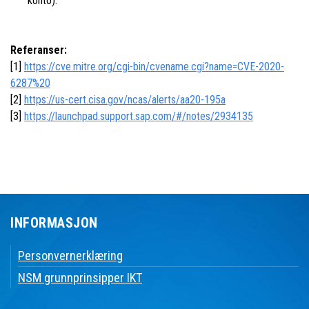
konto).
Referanser:
[1]
https://cve.mitre.org/cgi-bin/cvename.cgi?name=CVE-2020-
6287%20
[2]
https://us-cert.cisa.gov/ncas/alerts/aa20-195a
[3]
https://launchpad.support.sap.com/#/notes/2934135
INFORMASJON
Personvernerklæring
NSM grunnprinsipper IKT