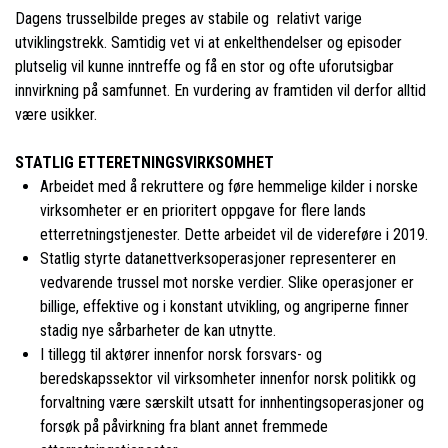
Dagens trusselbilde preges av stabile og relativt varige
utviklingstrekk. Samtidig vet vi at enkelthendelser og episoder
plutselig vil kunne inntreffe og få en stor og ofte uforutsigbar
innvirkning på samfunnet. En vurdering av framtiden vil derfor alltid
være usikker.
STATLIG ETTERETNINGSVIRKSOMHET
Arbeidet med å rekruttere og føre hemmelige kilder i norske
virksomheter er en prioritert oppgave for flere lands
etterretningstjenester. Dette arbeidet vil de videreføre i 2019.
Statlig styrte datanettverksoperasjoner representerer en
vedvarende trussel mot norske verdier. Slike operasjoner er
billige, effektive og i konstant utvikling, og angriperne finner
stadig nye sårbarheter de kan utnytte.
I tillegg til aktører innenfor norsk forsvars- og
beredskapssektor vil virksomheter innenfor norsk politikk og
forvaltning være særskilt utsatt for innhentingsoperasjoner og
forsøk på påvirkning fra blant annet fremmede